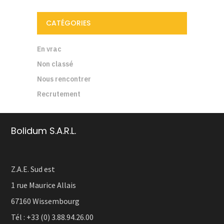
CATÉGORIES
En vrac
Non classé
Nous rencontrer
Recrutement
Bolidum S.A.R.L.
Z.A.E. Sud est
1 rue Maurice Allais
67160 Wissembourg
Tél :
+33 (0) 3.88.94.26.00