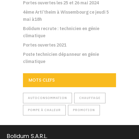
Portes ouvertes les 25 et 26 mai 2024
4ème Arti’theim à Wissembourg ce jeudi 5
mai à18h
Bolidum recrute : technicien en génie
climatique
Portes ouvertes 2021
Poste technicien dépanneur en génie
climatique
MOTS CLEFS
AUTOCONSOMMATION
CHAUFFAGE
POMPE À CHALEUR
PROMOTION
Bolidum S.A.R.L.