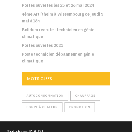
Portes ouvertes les 25 et 26 mai 2024
4ème Arti’theim à Wissembourg ce jeudi 5
mai à18h
Bolidum recrute : technicien en génie
climatique
Portes ouvertes 2021
Poste technicien dépanneur en génie
climatique
MOTS CLEFS
AUTOCONSOMMATION
CHAUFFAGE
POMPE À CHALEUR
PROMOTION
Bolidum S.A.R.L.