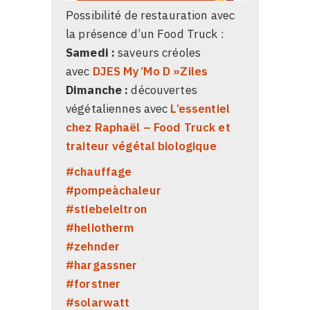
Possibilité de restauration avec
la présence d’un Food Truck :
Samedi :
saveurs créoles
avec
DJES My’Mo D »Ziles
Dimanche :
découvertes
végétaliennes avec
L’essentiel
chez Raphaël – Food Truck et
traiteur végétal biologique
#
chauffage
#
pompeàchaleur
#
stiebeleltron
#
heliotherm
#
zehnder
#
hargassner
#
forstner
#
solarwatt