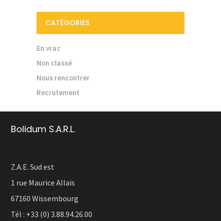
CATÉGORIES
En vrac
Non classé
Nous rencontrer
Recrutement
Bolidum S.A.R.L.
Z.A.E. Sud est
1 rue Maurice Allais
67160 Wissembourg
Tél :
+33 (0) 3.88.94.26.00